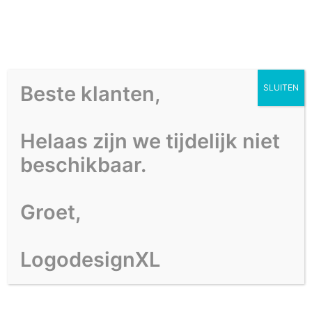
Beste klanten,
SLUITEN
HOME
PORTFOLIO
Helaas zijn we tijdelijk niet
OVER ONS
beschikbaar.
CONTACT
Groet,
LogodesignXL