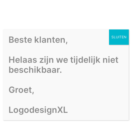
Beste klanten,
SLUITEN
HOME
PORTFOLIO
Helaas zijn we tijdelijk niet
OVER ONS
beschikbaar.
CONTACT
Groet,
LogodesignXL