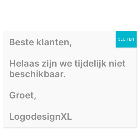
Beste klanten,
SLUITEN
HOME
PORTFOLIO
Helaas zijn we tijdelijk niet
OVER ONS
beschikbaar.
CONTACT
Groet,
LogodesignXL